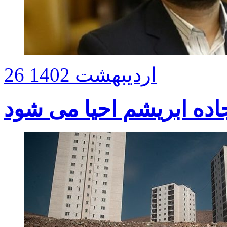
26 اردیبهشت 1402
اده ابریشم احیا می شود