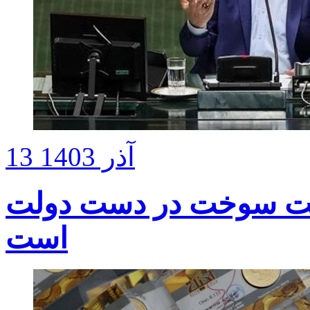
13 آذر 1403
قیمت سوخت در دست دولت
است