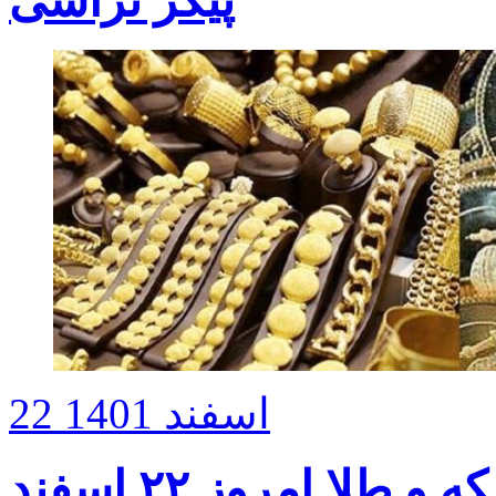
پیکر تراشی
22 اسفند 1401
 طلا امروز ۲۲ اسفند