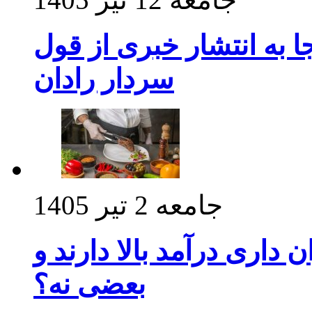
 به انتشار خبری از قول
سردار رادان
جامعه
2 تیر 1405
داری درآمد بالا دارند و
بعضی نه؟