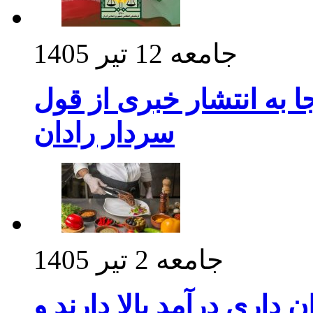
جامعه
12 تیر 1405
 به انتشار خبری از قول
سردار رادان
جامعه
2 تیر 1405
داری درآمد بالا دارند و