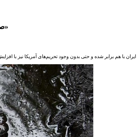
‌صادرات نفت ایران تا ۱۰ سال آینده «تقریبا هیچ»