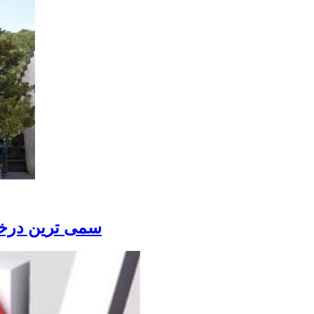
سمی ترین درخت جهان که۵۰ گرم آ