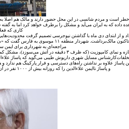
خطر است و مردم شانسی در این محل حضور دارند و مالک هم اصلا به 
کاری که فعلاً
اژ علاءالدین اخطار داد و از ابتدای دی ماه با گذاشتن نیوجرسی تصمیم گرفت محد
اکنون مالک
برداشت. شهردار منطقه ۱۱ موسوی به فارس گفت که «مالک چند کارگر را برای شروع ایمن‌سازی به بالای داربست فرستاد».
مراجعه‌ای به شهرداری برای ایمن سا
زد)، مشکل کمبود ۱۳۸۷ پارکینگ هم دارد و تاکنون مالک قدم از قدم برنداشته است.
تخلفات
کارشناس مسایل شهری داریوش طیبی می‌گوید که پاساژ علاءال
ن پاساژ علاوه بر نداشتن راه‌های دسترسی و فرار پارکینگ هم ندارد
و پاساژ ناایمن علاءالدین را که روزانه بیش از ۱۰۰۰ نفر در آن تردد می‌کنند را پلمب کند تا حادثه‌ای مانند پلاسکو و متروپل رخ ندهد.