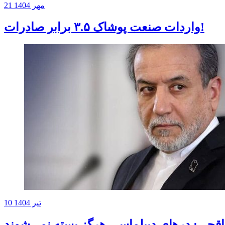
21 مهر 1404
واردات صنعت پوشاک ۳.۵ برابر صادرات!
10 تیر 1404
قچی: درهای دیپلماسی هرگز بسته نمی‌شوند