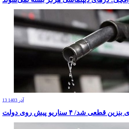
13 آذر 1403
طعی شد/ ۴ سناریو پیش روی دولت