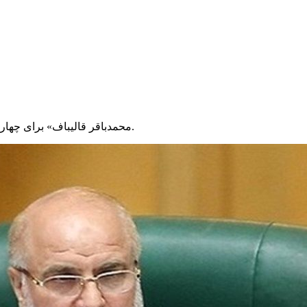
«محمدباقر قالیباف» برای چهارمین سال متوالی به عنوان رئیس مجلس شورای اسلامی انتخاب شد.