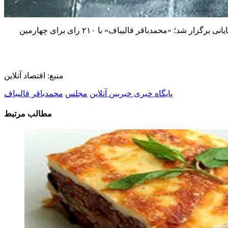
: در نشست علنی صبح امروز (سه شنبه) مجلس که با دستور کار انتخابات هیئت رئیسه مجلس در اجلاسیه چهارم و پایانی برگزار شد؛ «محمدباقر قالیباف» با ۲۱۰ رای برای چهارمین
منبع: اقتصاد آنلاین
پایگاه خبری خبربین آنلاین
مجلس
محمدباقر قالیباف
مطالب مرتبط