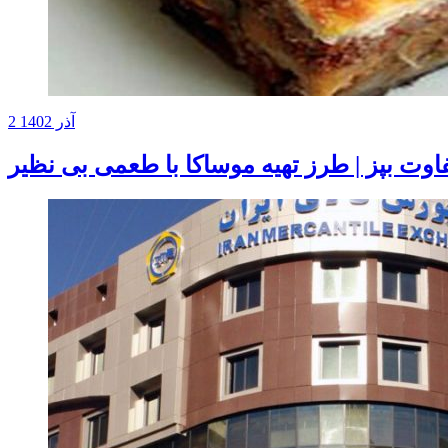
2 آذر 1402
وت بپز | طرز تهیه موساکا با طعمی بی نظیر