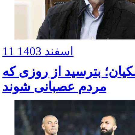
11 اسفند 1403
یان؛ بترسید از روزی که
مردم عصبانی شوند