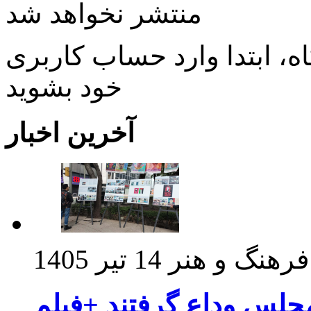
منتشر نخواهد شد
، ابتدا وارد حساب كاربری
خود بشويد
آخرین اخبار
فرهنگ و هنر
14 تیر 1405
مجلس وداع گرفتند +فیلم