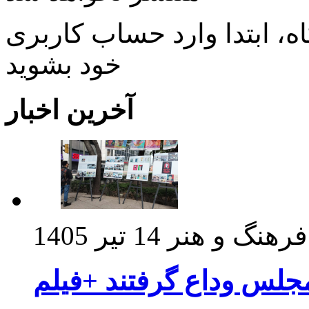
، ابتدا وارد حساب كاربری
خود بشويد
آخرین اخبار
فرهنگ و هنر
14 تیر 1405
مجلس وداع گرفتند +فیلم