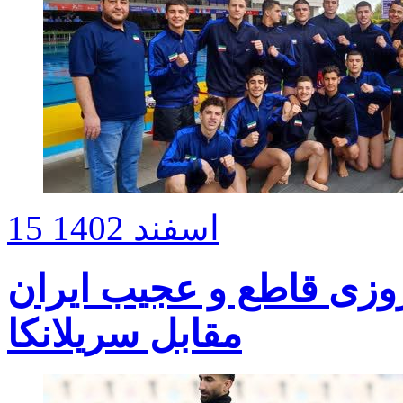
15 اسفند 1402
یروزی قاطع و عجیب ایران
مقابل سریلانکا