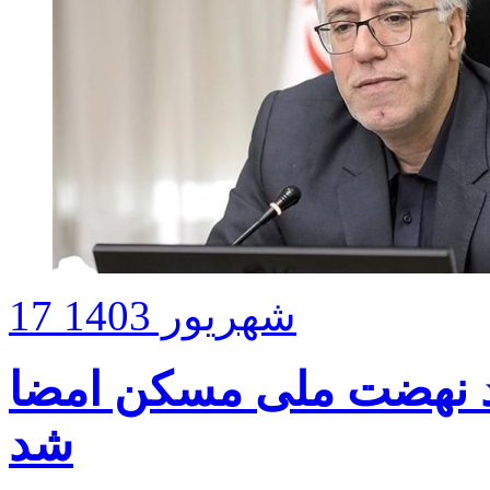
17 شهریور 1403
۳۷ هزار واحد نهضت ملی مسکن امضا
شد