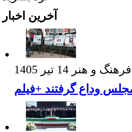
آخرین اخبار
فرهنگ و هنر
14 تیر 1405
مجلس وداع گرفتند +فیلم