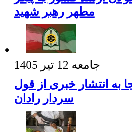
مطهر رهبر شهید
جامعه
12 تیر 1405
 به انتشار خبری از قول
سردار رادان