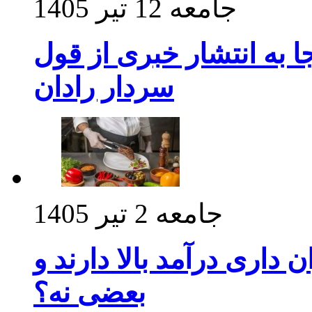
جامعه
12 تیر 1405
 به انتشار خبری از قول
سردار رادان
جامعه
2 تیر 1405
داری درآمد بالا دارند و
بعضی نه؟