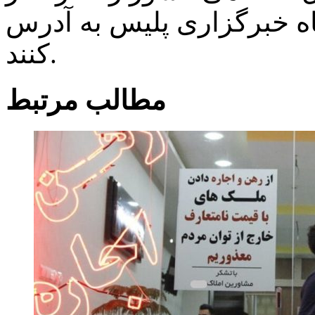
برگزاری پلیس به آدرس WWW.POlICE.IR دریافت
کنند.
مطالب مرتبط