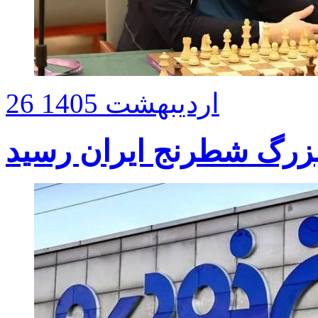
26 اردیبهشت 1405
 بزرگ شطرنج ایران رسید