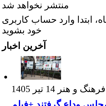
منتشر نخواهد شد
، ابتدا وارد حساب كاربری
خود بشويد
آخرین اخبار
فرهنگ و هنر
14 تیر 1405
مجلس وداع گرفتند +فیلم