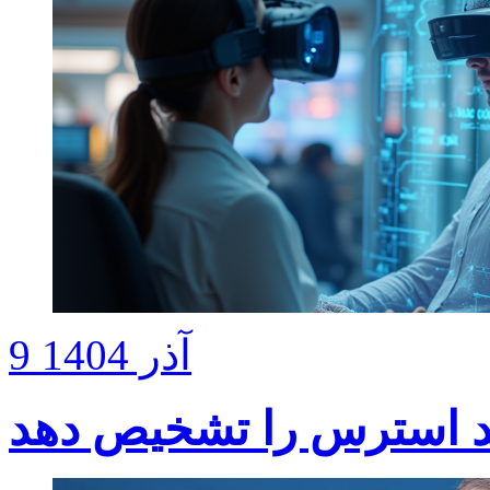
9 آذر 1404
د استرس را تشخیص دهد