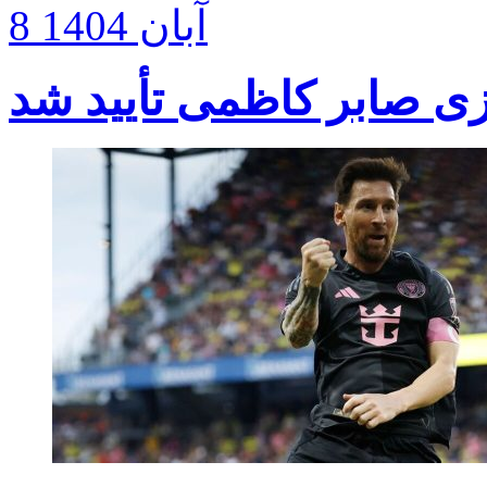
8 آبان 1404
 صابر کاظمی تأیید شد