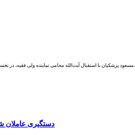
مسعود پزشکیان با استقبال آیت‌الله محامی نماینده ولی فقیه، در نخستین سفر استانی دولت چهاردهم وارد استان سیستان و بلوچستان شد.
دستگیری عاملان ش