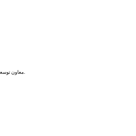
معاون توسعه مدیریت و منابع سازمان بهزیستی کشور از واریز مستمری سه برابری برای مددجویان آسیب دیده از سیل در سیستان و بلوچستان خبر داد.