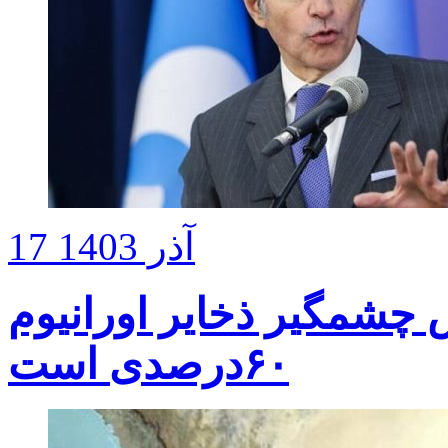
17 آذر 1403
چشمگیر ذخایر اورانیوم
۶۰درصدی است