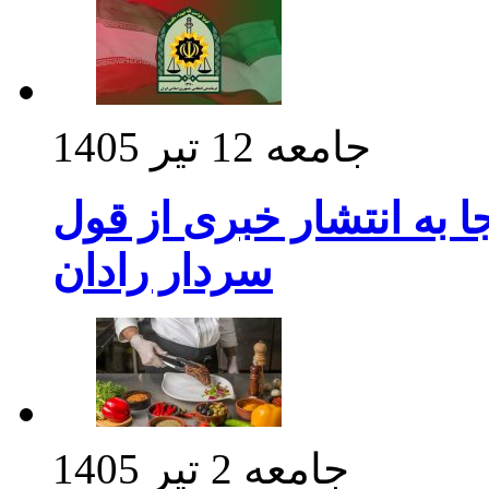
جامعه
12 تیر 1405
 به انتشار خبری از قول
سردار رادان
جامعه
2 تیر 1405