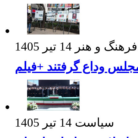
فرهنگ و هنر
14 تیر 1405
مجلس وداع گرفتند +فیلم
سیاست
14 تیر 1405