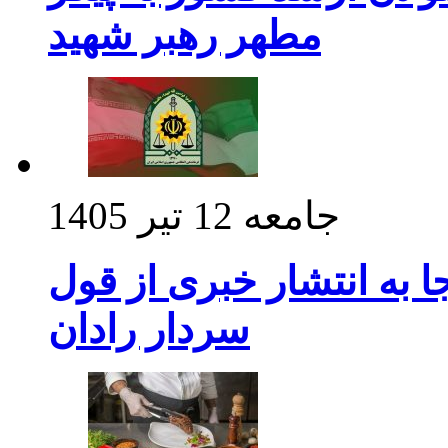
مطهر رهبر شهید
جامعه
12 تیر 1405
 به انتشار خبری از قول
سردار رادان