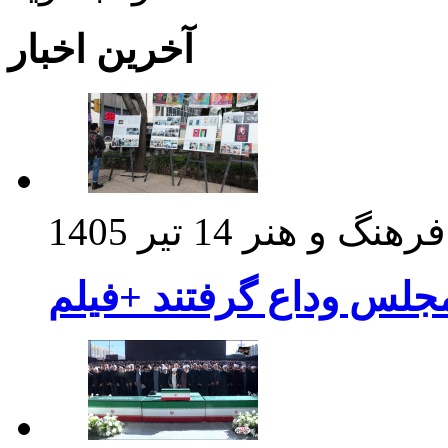
آخرین اخبار
فرهنگ و هنر
14 تیر 1405
مجلس وداع گرفتند +فیلم