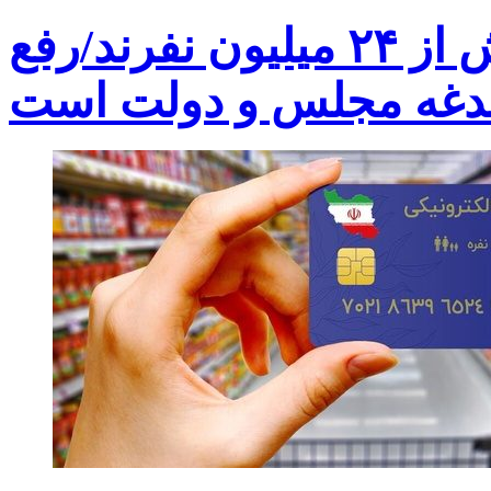
جاماندگان سهام عدالت بیش از ۲۴ میلیون نفرند/رفع
غدغه مجلس و دولت است