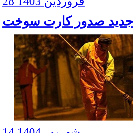
28 فروردین 1403
14 شهریور 1404