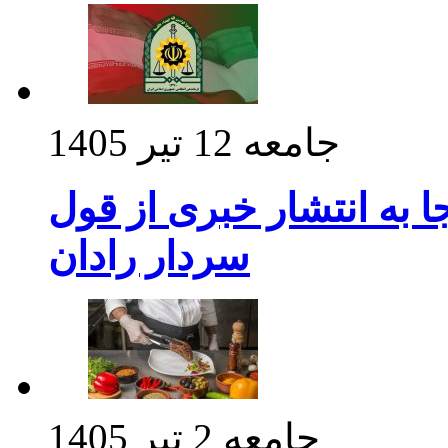
جامعه
12 تیر 1405
 به انتشار خبری از قول
سردار رادان
جامعه
2 تیر 1405