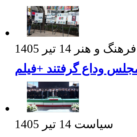
فرهنگ و هنر
14 تیر 1405
مجلس وداع گرفتند +فیلم
سیاست
14 تیر 1405