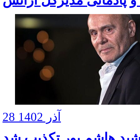
 پادمانی مدیرکل آژانس
28 آذر 1402
د هاشم پور تکذیب شد