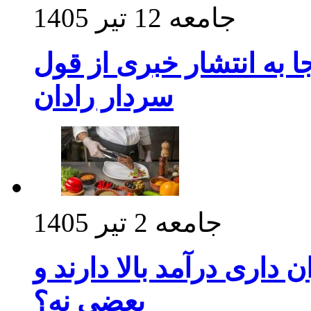
جامعه
12 تیر 1405
 به انتشار خبری از قول
سردار رادان
جامعه
2 تیر 1405
داری درآمد بالا دارند و
بعضی نه؟