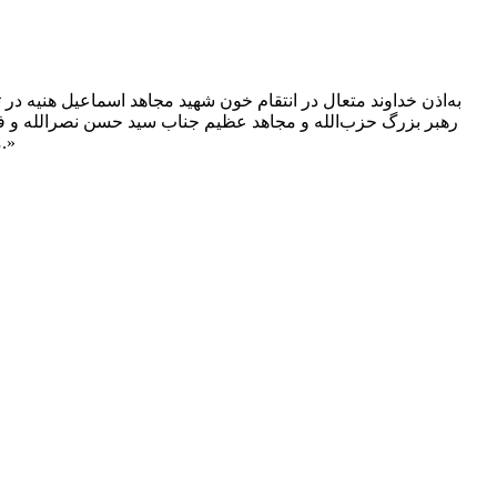
به‌اذن خداوند متعال در انتقام خون شهید مجاهد اسماعیل هنیه د
رهبر بزرگ حزب‌الله و مجاهد عظیم جناب سید حسن نصرالله و فر
مقاوم و مظلوم لبنان عملیات وعده صادق۲ را با نام مبارک یا رسول الله یا رسول الله یا رسول الله آغاز کنید، توکل بر خدا کنید، موفق باشید.»