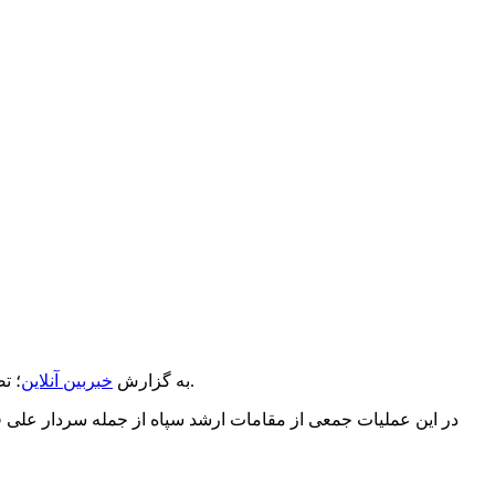
؛ تصاویر لحظه اعلام رمز عملیات «وعده صادق۲» توسط سردار سرلشکر حسین سلامی فرمانده‌کل سپاه پاسداران انقلاب اسلامی منتشر شد.
به گزارش
خبربین آنلاین
در این عملیات جمعی از مقامات ارشد سپاه از جمله سردار علی 