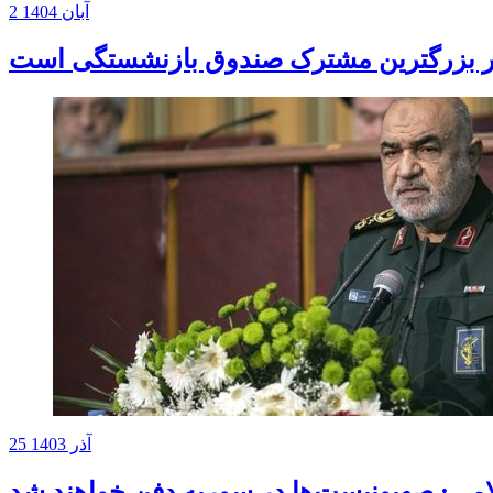
2 آبان 1404
25 آذر 1403
می: صهیونیست‌ها در سوریه دفن خواهند شد