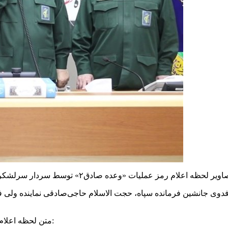
فدوی جانشین فرمانده سپاه، حجت الاسلام حاجی‌صادقی نماینده ولی
متن لحظه اعلام رمز عملیات «وعده صادق۲» توسط سردار سلامی به‌شرح زیر است: