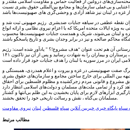
حنه‌سازی‌های دروغین از فعالیت حماس و مقاومت اسلامی مقتدر و
ی اعتنایی و بی‌عملی سازمان‌ها و مجامع بین‌المللی حقوق بشری نسبت
 به عنوان نقطه عطفی در سیاهه جنایات ضدبشری رژیم صهیونی ثبت شد و
ه ویژه ایالات متحده امریکا که با اعزام نیروی نظامی و ارائه انواع
غزه و لبنان می‌شوند، شریک و همدست جنایات صهیونیست‌ها محسوب
بیمارستانی آن هم تحت عنوان “هدف مشروع!؟ ” یادآور شده است: رژیم
اهریمنی صهیونی تنها در جنایت بمباران بیمارستان المعمدانی غزه در ۲۵ مهرماه ۱۴۰۲(۱۷ اکتبر ۲۰۲۳) بیش از ۵۰۰ نفر از پزشکان، پرستاران و بیماران را به شهادت رسانید و پس از آن نیز تاکنون ۱۴۱
و گرگ صفت صهیونیستی در غزه و بیروت و اعلام همدردی، همبستگی و
بهه بین المللی برای خارج ساختن مجامع و سازمان‌های حقوق بشری
ی حق مشروع و قانونی مردم زجرکشیده و مظلوم فلسطین برای احقاق
هد کرد و از تمامی ملت‌های مسلمان و دولت‌های اسلامی انتظار دارد
یری ابزارهای لازم برای پایان بخشیدن به این ظلم بی‌انتها و کشتار
مسلمانان بی‌گناه ، نقش و رسالت تاریخی خود را تحقق بخشند.
ه سپاه
پایگاه خبری خبربین آنلاین
سپاه
فلسطین
لبنان
نیروی مقاومت
مطالب مرتبط