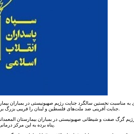
ه‌ای به مناسبت نخستین سالگرد جنایت رژیم صهیونیستی در بمباران بیم
جنایت آفرینی ضد ملت‌های فلسطین و لبنان را فریبی بزرگ برای مشروعیت بخشی به اقدامات غیرقانونی و ضد بشری خود دانست.
 رژیم گرگ صفت و شیطانی صهیونیستی در بمباران بیمارستان المعمدا
پناه برده به این مرکز درمانی شد، یادآوری این جنایت هولناک اندوه و تاسف بشریت را برمی‌انگیزد.