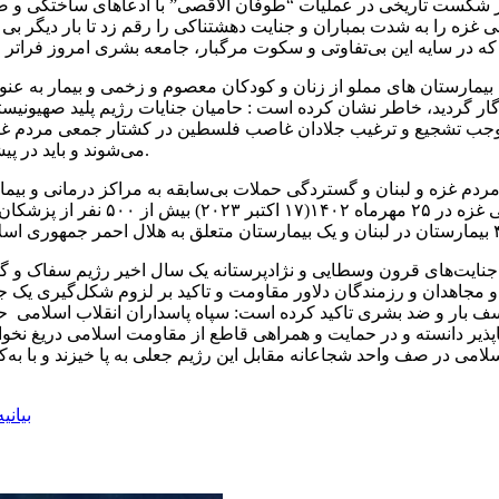
 شکست تاریخی در عملیات “طوفان الاقصی” با ادعاهای ساختگی و ص
نی غزه را به شدت بمباران و جنایت دهشتناکی را رقم زد تا بار دیگر ب
حمله به بیمارستان های مملو از زنان و کودکان معصوم و زخمی و بیمار
ر گردید، خاطر نشان کرده است : حامیان جنایات رژیم پلید صهیونیستی ب
ی موجب تشجیع و ترغیب جلادان غاصب فلسطین در کشتار جمعی مردم 
می‌شوند و باید در پیشگاه محاکم صالحه و نیز در برابر وجدان بشری و تاریخ پاسخگو باشند.
لیه مردم غزه و لبنان و گستردگی حملات بی‌سابقه به مراکز درمانی و 
یگر جنایت‌های قرون وسطایی و نژادپرستانه یک سال اخیر رژیم سفاک 
مجاهدان و رزمندگان دلاور مقاومت و تاکید بر لزوم شکل‌گیری یک ج
تاسف بار و ضد بشری تاکید کرده است: سپاه پاسداران انقلاب اسلام
پذیر دانسته و در حمایت و همراهی قاطع از مقاومت اسلامی دریغ نخوا
ی در صف واحد شجاعانه مقابل این رژیم جعلی به پا خیزند و با به‌کارگ
بیانی