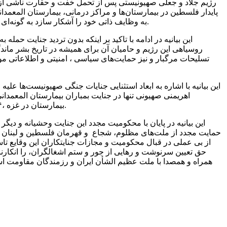
رژیم جلاد و جعلی صهیونیستی پس از تحمل خفت و حقارت ناشی از
پایدار فلسطین در بیمارستان‌ها و مراکز درمانی، بیمارستان المعمدا
به وظایف ذاتی خود را آشکار سازد به گونه‌ای که در سایه این بی‌تفاوتی و سکوت مرگبار، جامعه بشری امروز فراتر از غزه در لبنان نیز شاهد آزادی و وحشی‌گری های صهیونیست‌ها باشد.
این بیانیه در ادامه با تاکید بر اینکه بدون تردید جنایت 
روسیاهی این رژیم و حامیان آن برای همیشه در تاریخ بشر ماندگا
تسلیحات مرگبار و نیز حمایت‌های سیاسی ، امنیتی و اطلاعات
این بیانیه با اشاره به ابعاد استثنایی جنایات جنگی صهیونیست‌ها ع
بیمارستان در غزه ،۴ بیمارستان در لبنان و یک بیمارستان متعلق به هلال احمر جمهوری اسلامی ایران در مرز سوریه با لبنان را هدف جنایات خود قرار داده است.
این بیانیه در پایان با محکومیت مجدد این جنایت وحشیانه و د
حمایت مجدد از ملت‌های مظلوم، شجاع و قهرمان فلسطین و لبنان و 
از بی عملی در قبال محکومیت و مجازات جنایتکاران این وقایع 
حق تعیین سرنوشت و رهایی از جور و ستم اشغالگران، را انکارنا
همراه و همصدا با ملت عظیم الشأن ایران و رزمندگان مقاومت اسلام