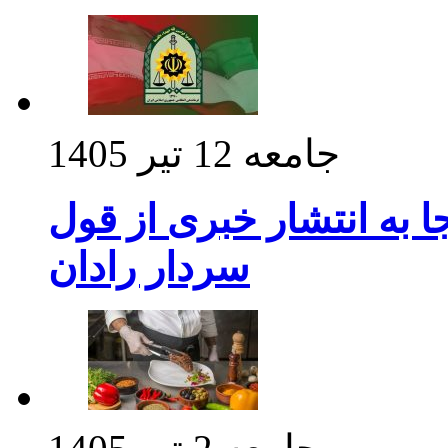
جامعه
12 تیر 1405
 به انتشار خبری از قول
سردار رادان