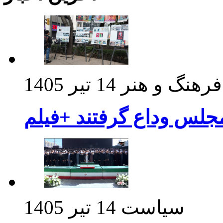
فرهنگ و هنر
14 تیر 1405
مجلس وداع گرفتند +فیلم
سیاست
14 تیر 1405