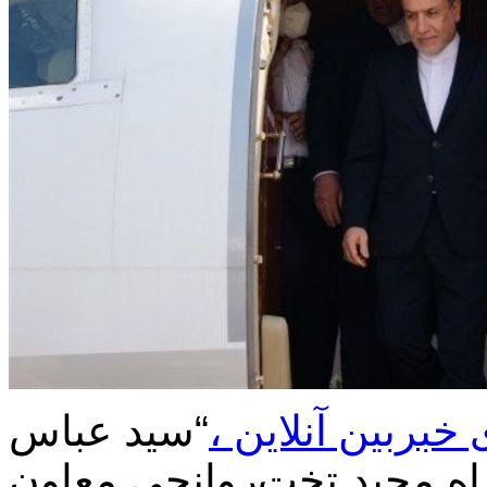
خبربین آنلاین ،
“سید عباس
اه مجید تخت‌روانچی معاون