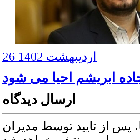
26 اردیبهشت 1402
اده ابریشم احیا می شود
ارسال دیدگاه
پس از تایید توسط مدیران