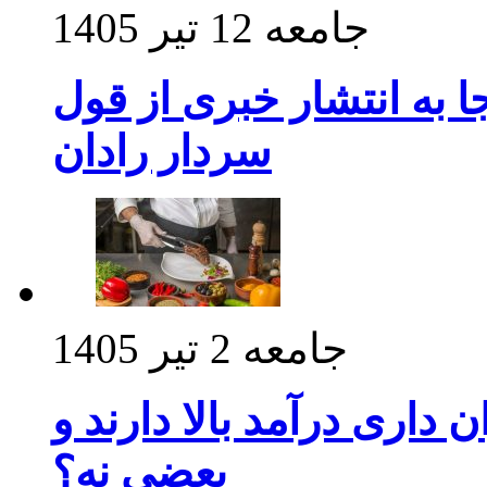
جامعه
12 تیر 1405
 به انتشار خبری از قول
سردار رادان
جامعه
2 تیر 1405
داری درآمد بالا دارند و
بعضی نه؟