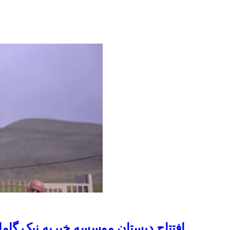
افتتاح دبستان موسسه خیریه نیک گا