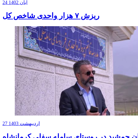
24 آبان 1402
ریزش ۷ هزار واحدی شاخص کل
27 اردیبهشت 1403
مان جمشید در روستای سامله سفلی کرمانشاه