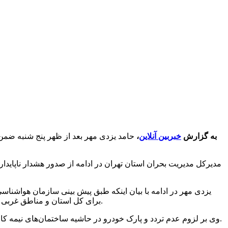
به گزارش
خبربین آنلاین
،
حامد یزدی مهر بعد از ظهر پنج شنبه ضمن
مدیرکل مدیریت بحران استان تهران در ادامه از صدور هشدار ناپایدا
برای کل استان و مناطق غربی و جنوبی پیش بینی شده به ساکنان نواحی مذکور توصیه می‌شود نسبت به استحکام سازه‌های موقت و تابلوهای تبلیغاتی اطمینان حاصل کنند.
وی بر لزوم عدم تردد و پارک خودرو در حاشیه ساختمان‌های نیمه کاره و درختان کهنسال تاکید کرد و افزود: شهروندان به هیچ عنوان در نواحی مرتفع مانند داربست‌ها، بالابرها و ساختمان‌های بلند مستقر نشوند.