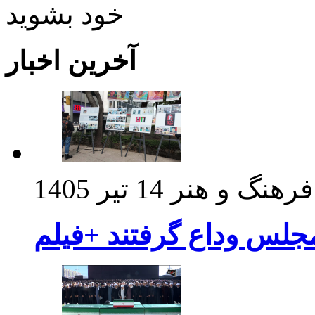
خود بشويد
آخرین اخبار
فرهنگ و هنر
14 تیر 1405
مجلس وداع گرفتند +فیلم