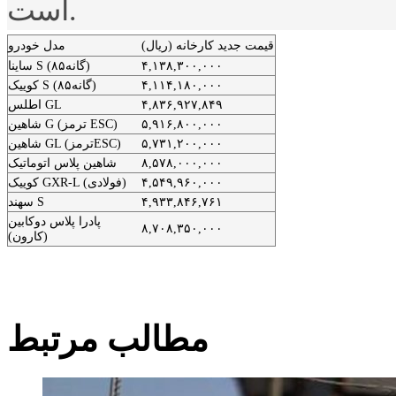
است.
قیمت جدید کارخانه (ریال)
مدل خودرو
۴,۱۳۸,۳۰۰,۰۰۰
ساینا S (۸۵گانه)
۴,۱۱۴,۱۸۰,۰۰۰
کوییک S (۸۵گانه)
۴,۸۳۶,۹۲۷,۸۴۹
اطلس GL
۵,۹۱۶,۸۰۰,۰۰۰
شاهین G (ترمز ESC)
۵,۷۳۱,۲۰۰,۰۰۰
شاهین GL (ترمزESC)
۸,۵۷۸,۰۰۰,۰۰۰
شاهین پلاس اتوماتیک
۴,۵۴۹,۹۶۰,۰۰۰
کوییک GXR-L (فولادی)
۴,۹۳۳,۸۴۶,۷۶۱
سهند S
پادرا پلاس دوکابین
۸,۷۰۸,۳۵۰,۰۰۰
(کارون)
مطالب مرتبط