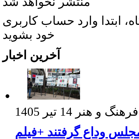
منتشر نخواهد شد
، ابتدا وارد حساب كاربری
خود بشويد
آخرین اخبار
فرهنگ و هنر
14 تیر 1405
مجلس وداع گرفتند +فیلم