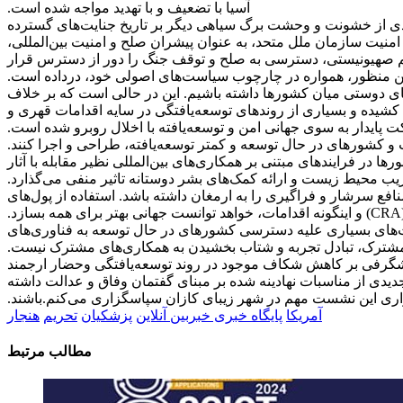
آسیا با تضعیف و با تهدید مواجه شده است.
جدیدی از خشونت و وحشت برگ سیاهی دیگر بر تاریخ جنایت‌های گسترده
امنیت سازمان ملل متحد، به عنوان پیشران صلح و امنیت بین‌المللی،
ژیم صهیونیستی، دسترسی به صلح و توقف جنگ را دور از دسترس قرار
همین منظور، همواره در چارچوب سیاست‌های اصولی خود، در
داده است.
فه‌های دوستی میان کشورها داشته باشیم. این در حالی است که بر خلاف
 کشیده و بسیاری از روندهای توسعه‌یافتگی در سایه اقدامات قهری و
ایدار به سوی جهانی امن و توسعه‌یافته با اخلال روبرو شده است.
ب و کشورهای در حال توسعه و کمتر توسعه‌یافته، طراحی و اجرا کنند.
ا در فرایندهای مبتنی بر همکاری‌های بین‌المللی نظیر مقابله با آثار
ب محیط زیست و ارائه کمک‌های بشر دوستانه تاثیر منفی می‌گذارد.
ع سرشار و فراگیری را به ارمغان داشته باشد. استفاده از پول‌های
ت‌های بسیاری علیه دسترسی کشورهای در حال توسعه به فناوری‌های
اری مشترک، تبادل تجربه و شتاب بخشیدن به همکاری‌های مشترک نیست.
شگرفی بر کاهش شکاف موجود در روند توسعه‌یافتگی و
حضار ارجمند
دی از مناسبات نهادینه شده بر مبنای گفتمان وفاق و عدالت داشته
برگزاری این نشست مهم در شهر زیبای کازان سپاسگزاری می‌کنم.
باشند.
آمریکا
پایگاه خبری خبربین آنلاین
پزشکیان
تحریم
هنجار
مطالب مرتبط