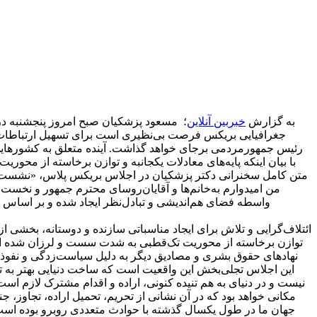
به گزارش
خبربین آنلاین
؛ مسعود پزشکیان صبح امروز پنجشنبه 
جغرافیایی بریکس فرصت بی‌نظیری است برای تسهیل ارتباطات 
رئیس جمهور
مردمی برجای خواهد گذاشت. آینده متعلق به کشورهایی 
با بیان اینکه پایه‌های معادلات یکجانبه و توازن برخاسته از مح
متن کامل سخنرانی دکتر پزشکیان در اجلاس بریکس پلاس، «نشست
من امیدوارم به
خانم‌ها و آقایان
روسای محترم جمهور و نخست و
واسطه فضای هم‌اندیشی و تبادل‌نظر ایجاد شده و بر اساس 
ائتلاف‌گرایی و تلاش برای ایجاد مناسباتی سازنده و دوستانه، بخشی از 
توازن برخاسته از محوریت تک‌قطبی به شدت سست و لرزان شده است.
نهادهای حقوق بشری و مصادیق دیگر به دلیل سیاست‌زدگی و نفوذ دول
این اجلاس تجلی‌بخش این واقعیت است که ساخت دنیایی بهتر به تن
نیست و در دنیای به هم تنیده کنونی، اراده و اقدام مشترک لازم است
مکانی خواهد بود که در آن نشانی از تحریم، تحمیل اراده، تجاوز، 
جهان ما در طول یکسال گذشته با حوادث متعددی روبرو بوده است 