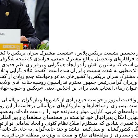
در نخستین نشست بریکس پلاس، «نشست مشترک سران بریکس با کشور
فراقاره‌ای و تحصیل منافع مشترک جمعی، فرایندی که نتیجه شگرفی
است که بیشترین نقش را در ایجاد هم‌گرایی و برقراری نظم جدیدی از 
وریت تک‌قطبی به شدت سست و لرزان شده است، گفت: ائتلاف‌گرایی و تلا
 مشترک سران بریکس با کشورهای مدعو و
خواسته جمع زیادی از کشوره
زیران گرامی
رئیس جمهور محترم فدراسیون روسیه
جناب آقای ولادیم
عنوان زیبای انتخاب شده برای این اجلاس، یعنی «بریکس و جنوب جهانی
واقعیت امروز و خواسته جمع زیادی از کشورها و بازیگران بین‌المللی است
 بسیاری از ساختارها و سازوکارهای بین‌المللی برخاسته از این روی
ت‌های غربی، کارایی موثر و سازنده خود را از دست داده‌اند. به همین
هایی امکان پذیر
اقبال خود توانسته در صحنه‌های منطقه‌ای و بین‌المل
؛ تغییری بنیادین که مستلزم اصلاح نظام کنونی و ایجاد سامانی نو از 
جنگ، کشورگشایی و نسل‌کشی نباشد و چند جانبه‌گرایی به جای یک‌جانبه
و بسیاری از مولفه‌های صلح و امنیت به ویژه در منطقه غرب
فریب، د