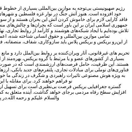
رژیم صهیونیستی بی‌توجه به موازین بین‌المللی بسیاری از خطوط قر
خود افزوده است. هنوز آتش جنگ در نوار غزه فلسطین و شهرهای لب
فاقد کارایی لازم برای خاموش کردن آتش این بحران هستند و از سو
جمهوری اسلامی ایران بر این باور است که بحران‌ها و چالش‌های من
تلاش بوده‌ایم با ایجاد شبکه‌های هوشمند و کارآمد از روابط تجاری، 
تمامی موازین بین‌المللی و حقوق انسانی شناخته شده، اعم
از این‌رو بریکس و بریکس پلاس باید سازوکاری، شفاف، منصفانه، فر
تحریم های غیرقانونی، آثار ویران‌کننده بر روابط بین‌الملل دارد و ما
بسیاری از کشورهای عضو و یا مرتبط با گروه بریکس، بهره‌مند از ا
هستند. این ظرفیت، حامل فرصت‌های ارزشمندی است که در صورت توجه 
فناوری‌های نو
ملی برای مبادلات تجاری، پلتفرم‌های جدید بانکی، ارزهای دیجیتال، تقویت بانک توسعه جدید (NDB) و ترتیبات ذخیره 
به ویژه هوش مصنوعی تاثیرات راهبردی و شگرف در زندگی ما خواه
نو فراهم خواهند کرد. برای مقابله با 
گستره جغرافیایی بریکس فرصت بی‌نظیری است برای تسهیل ارتب
افزایش سطح رفاه مردمی برجای خواهد گذاشت. آینده متعلق به کشور
والسلام علیکم و رحمه الله.
در پ