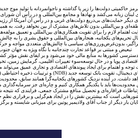
مز حاکمیتی دولت‌ها را زیر پا گذاشته و ناجوانمردانه با تولید موج 
نان زبانه می‌کشد و نهادها و مجامع بین‌المللی و در رأس آن شورای 
ی دیگر حمایت‌های بی‌دریغ دولت‌های غربی و در رأس آن آمریکا از ر
طقه‌ای و بین‌المللی بدون تلاش‌های مشترک از بین نخواهد رفت. به 
نهایت اهتمام لازم را برای تقویت همکاری‌های بین‌المللی و تعمیق مول
ال تحریم‌های یکجانبه، هنجارهای بین‌المللی و حقوق بشری را به چالش
اگیر، بدون
غرض‌ورزی‌های سیاسی با چالش‌های متعددی مواجه و حرکت پ
تبعیض و مبتنی بر قواعد تجارت چند‌جانبه با نگاه ویژه به جهان جنو
نع دسترسی کشورها به منابع مالی خود می‌شود و بر ایفای نقش مؤثر کشوره
قتصادی پویا و در حال توسعه
سوء تغییرات اقلیمی، گرمایش زمین، تخری
و اهتمام برای ایجاد پیوندهای اقتصادی و تجاری عمیق می‌تواند مناف
احتیاطی (CRA) و اینگونه اقدامات، خواهد توانست جهانی بهتر برای همه بسازد.
د داشت. در آینده نزدیک کشورهای یکجانبه‌گرا همانند سابق، محدودی
این محدودیت‌ها باید با یکدیگر همکاری کنیم و چاره‌ای جز سرمایه‌گذ
اطات فراقاره‌ای و تحصیل منافع مشترک جمعی، فرایندی که نتیجه 
هایی است که بیشترین نقش را در ایجاد هم‌گرایی و برقراری نظم جدی
ایان بار دیگر از جناب آقای ولادیمیر پوتین برای میزبانی شایسته و 