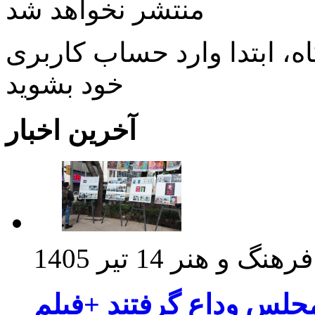
منتشر نخواهد شد
، ابتدا وارد حساب كاربری
خود بشويد
آخرین اخبار
فرهنگ و هنر
14 تیر 1405
مجلس وداع گرفتند +فیلم