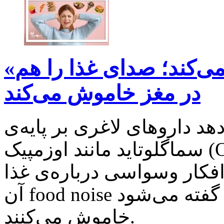
«اوزمپیک» فقط اشتها را کم نمی‌کند؛ صدای غذا را هم
در مغز خاموش می‌کند
 داروهای لاغری بر پایه‌ی
سماگلوتاید مانند اوزمپیک (Ozempic) فقط اشتها را کاهش
 وسواسی درباره‌ی غذا (پدیده‌ای که به
آن food noise یا «صدای غذا» گفته می‌شود) را نیز در مغز
خاموش می‌کنند.