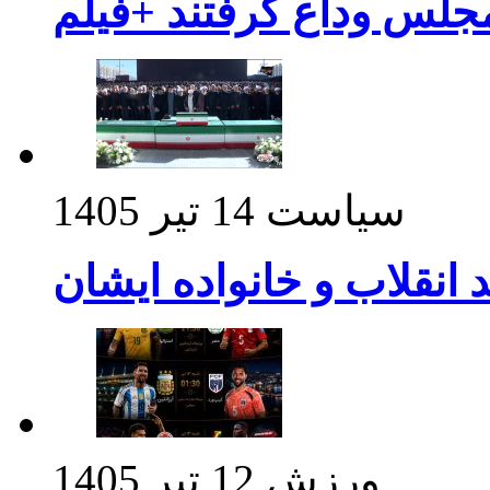
مجلس وداع گرفتند +فیلم
سیاست
14 تیر 1405
د انقلاب و خانواده ایشان
ورزش
12 تیر 1405