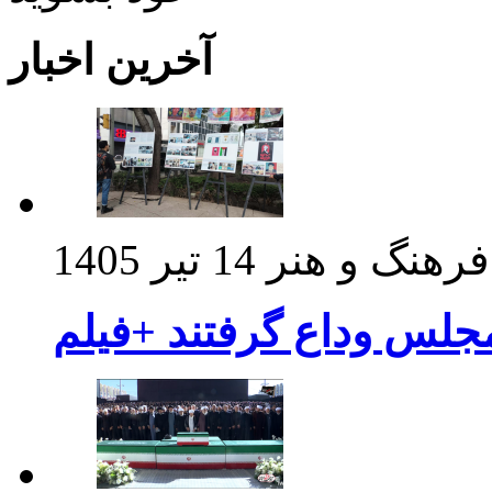
آخرین اخبار
فرهنگ و هنر
14 تیر 1405
مجلس وداع گرفتند +فیلم