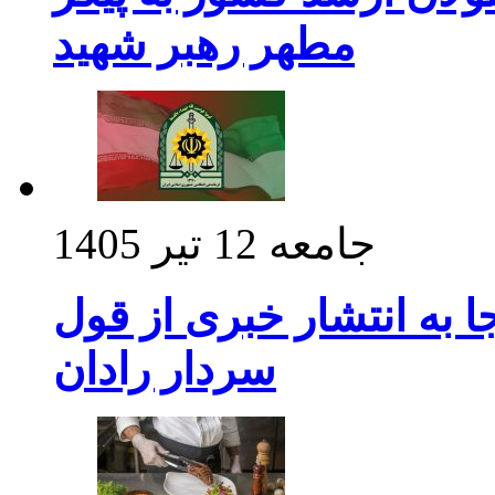
مطهر رهبر شهید
جامعه
12 تیر 1405
 به انتشار خبری از قول
سردار رادان