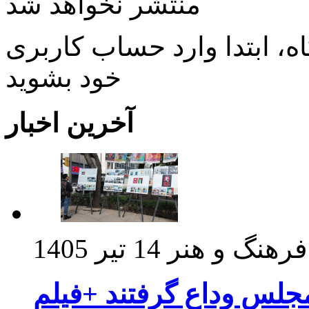
منتشر نخواهد شد
، ابتدا وارد حساب كاربری
خود بشويد
آخرین اخبار
فرهنگ و هنر
14 تیر 1405
مجلس وداع گرفتند +فیلم