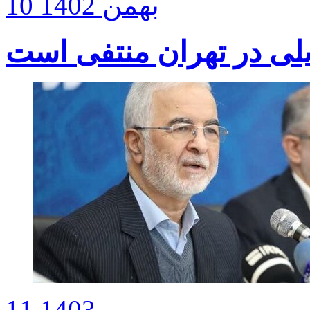
10 بهمن 1402
لی در تهران منتفی است
11 بهمن 1403