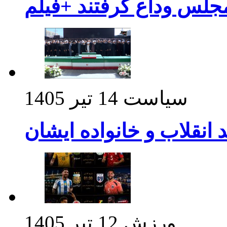
مجلس وداع گرفتند +فیلم
سیاست
14 تیر 1405
د انقلاب و خانواده ایشان
ورزش
12 تیر 1405