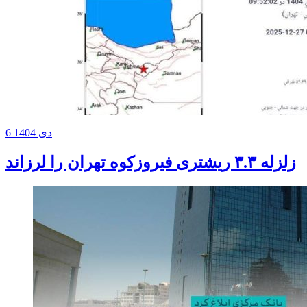
6 دی 1404
زلزله ۳.۳ ریشتری فیروزکوه تهران را لرزاند