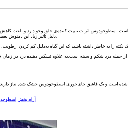
دلیل تاثیر زیاد این دمنوش بعضی افراد از دمنوش اسطوخودوس به‌عنوان لورازپام گیاهی یاد می‌کنند.
از جمله درد شکم و سینه است.به علاوه تسکین دهنده درد در زمان ق
ده است و یک قاشق چای‌خوری اسطوخودوس خشک شده نیاز دارید. ا
آرام بخش
اسطوخد