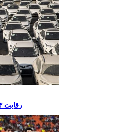
رقابت ۷۳هزار نفر برای خرید ۶هزار خودروی وارداتی