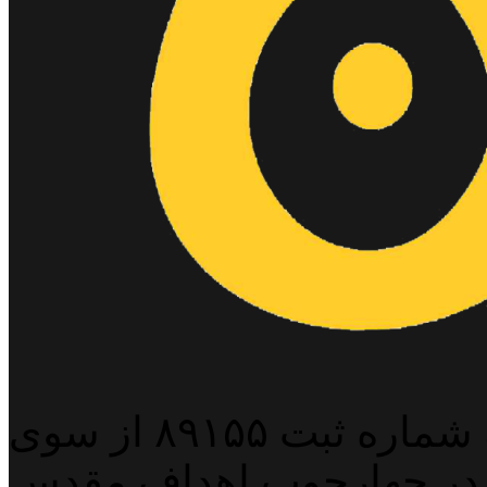
پایگاه خبری خبربین آنلاین به شماره ثبت ۸۹۱۵۵ از سوی
 در چهارچوب اهداف مقدس