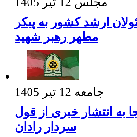
مجلس
12 تیر 1405
ولان ارشد کشور به پیکر
مطهر رهبر شهید
جامعه
12 تیر 1405
 به انتشار خبری از قول
سردار رادان