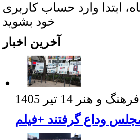
، ابتدا وارد حساب كاربری
خود بشويد
آخرین اخبار
فرهنگ و هنر
14 تیر 1405
مجلس وداع گرفتند +فیلم