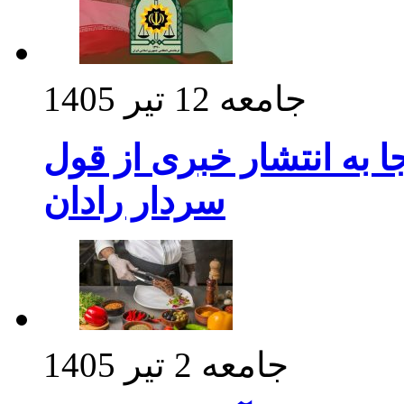
جامعه
12 تیر 1405
 به انتشار خبری از قول
سردار رادان
جامعه
2 تیر 1405