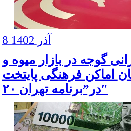
8 آذر 1402
ی گوجه در بازار میوه و
ان اماکن فرهنگی پایتخت
در”برنامه تهران ۲۰″