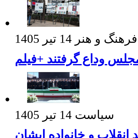
فرهنگ و هنر
14 تیر 1405
مجلس وداع گرفتند +فیلم
سیاست
14 تیر 1405
د انقلاب و خانواده ایشان