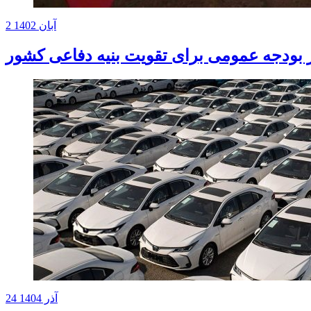
2 آبان 1402
24 آذر 1404