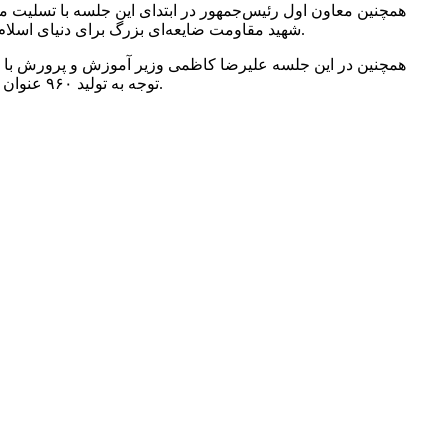
همچنین معاون اول رئیس‌جمهور در ابتدای این جلسه با تسلیت م
شهید مقاومت ضایعه‌ای بزرگ برای دنیای اسلام و جبهه مقاومت است اما دشمن صهیونیستی و نظام استکباری بداند که دفاع از ملت مظلوم فلسطین و لبنان تا آزادسازی قدس ادامه دارد.
همچنین در این جلسه علیرضا کاظمی وزیر آموزش و پرورش با اشار
توجه به تولید ۹۶۰ عنوان کتاب درسی و پیچیدگی عملیات تولید کتب درسی باید اعتبار مورد نیاز تولید کاغذ با کیفیت و واردات این محصول هرچه سریع‌تر اختصاص یابد.