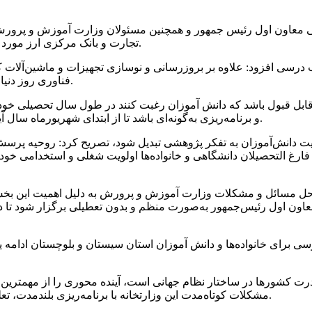
ایی معاون اول رئیس جمهور و همچنین مسئولان وزارت آموزش و پرورش
تجارت و بانک مرکزی ارز مورد نیاز کاغذ وارداتی کتب درسی برای نیاز سال آینده تحصیلی تأمین شود.
 اشاره به نیاز ۵۰ هزار تنی کاغذ کتب درسی افزود: علاوه بر بروزرسانی و نوسازی تجهیزات
فناوری روز دنیا برای تامین پایدار کاغذ کتب درسی هرچه سریع‌تر بررسی و ارائه شود.
ی قابل قبول باشد که دانش آموزان رغبت کنند در طول سال تحصیلی خو
و برنامه‌ریزی به‌گونه‌ای باشد تا از ابتدای شهریورماه سال آینده کتب درسی با کیفیت بالا در اختیار دانش آموزان قرار گرفته باشد.
 تربیت دانش‌آموزان به تفکر پژوهشی تبدیل شود، تصریح کرد: روحیه پ
فارغ التحصیلان دانشگاهی و خانواده‌ها اولویت شغلی و استخدامی خ
ره حل مسائل و مشکلات وزارت آموزش و پرورش به دلیل اهمیت این بخ
اون اول رئیس‌جمهور به‌صورت منظم و بدون تعطیلی برگزار شود تا
ای خانواده‌ها و دانش آموزان استان سیستان و بلوچستان ادامه یابد 
ه قدرت کشورها در ساختار نظام جهانی است، آینده محوری را از مهمت
مشکلات کوتاه‌مدت این وزارتخانه با برنامه‌ریزی بلندمدت، تعلیم و تربیت دانش آموزان و نسلی آگاه و با دانش در اولویت قرار گیرد.