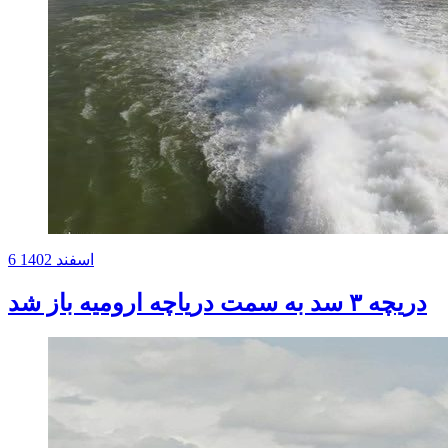
6 اسفند 1402
دریچه ۳ سد به سمت دریاچه ارومیه باز شد