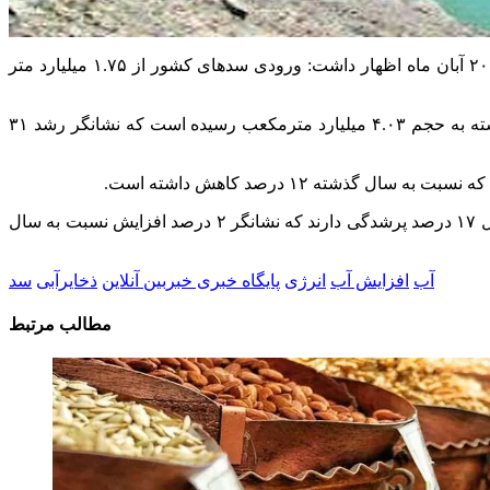
؛ فیروز قاسم‌زاده سخنگوی صنعت آب کشور با تشریح وضعیت مخازن سدهای کشور از ابتدای سال آبی جاری تا ۲۰ آبان ماه اظهار داشت: ورودی سدهای کشور از ۱.۷۵ میلیارد متر
سخنگوی صنعت آب ایران در خصوص خروجی سدهای کشور نیز گفت: خروجی سدهای کشور از ۳.۰۸ میلیارد مترمکعب در سال آبی گذشته به حجم ۴.۰۳ میلیارد مترمکعب رسیده است که نشانگر رشد ۳۱
وی با بیان اینکه حوضه آبریز زاینده‌رود وضعیت بهتری نسبت به سال گذشته دارد، گفت: مجموع ۵ سد تأمین کننده آب شرب تهران نیز در کل ۱۷ درصد پرشدگی دارند که نشانگر ۲ درصد افزایش نسبت به سال
آب
افزایش آب
انرژی
پایگاه خبری خبربین آنلاین
ذخایرآبی
سد
مطالب مرتبط