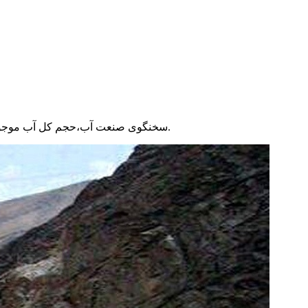
سخنگوی صنعت آب،حجم کل آب موجود سدهای کشور در ۲۰ آبان را معادل ۱۹.۸۰ میلیارد متر مکعب خواند و گفت: این میزان در سال گذشته ۱۷.۸۰ میلیارد مترمکعب بوده است.