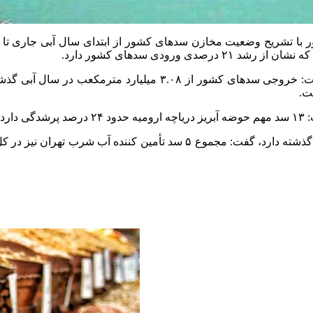
ت.
است.