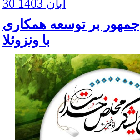
30 آبان 1403
س‌جمهور بر توسعه همکاری
با ونزوئلا