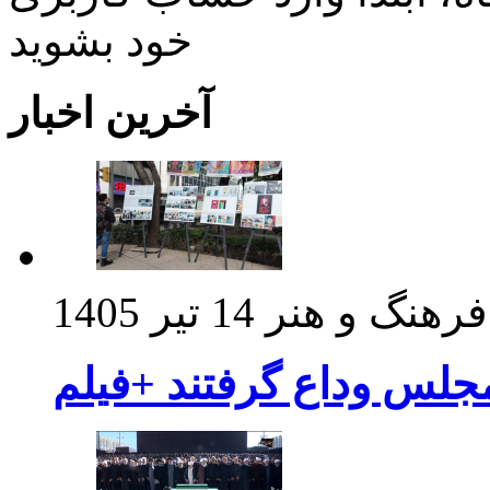
خود بشويد
آخرین اخبار
فرهنگ و هنر
14 تیر 1405
مجلس وداع گرفتند +فیلم