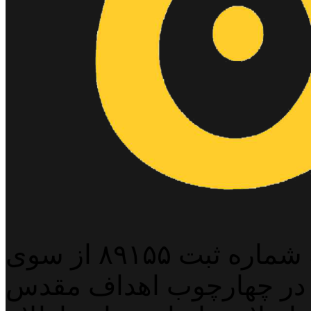
پایگاه خبری خبربین آنلاین به شماره ثبت ۸۹۱۵۵ از سوی
 در چهارچوب اهداف مقدس