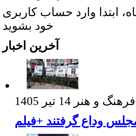
، ابتدا وارد حساب كاربری
خود بشويد
آخرین اخبار
فرهنگ و هنر
14 تیر 1405
مجلس وداع گرفتند +فیلم