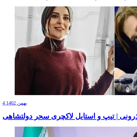
4 بهمن 1402
ذرونی | تیپ و استایل لاکچری سحر دولتشاهی