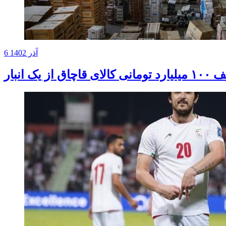
6 آذر 1402
الای قاچاق از یک انبار