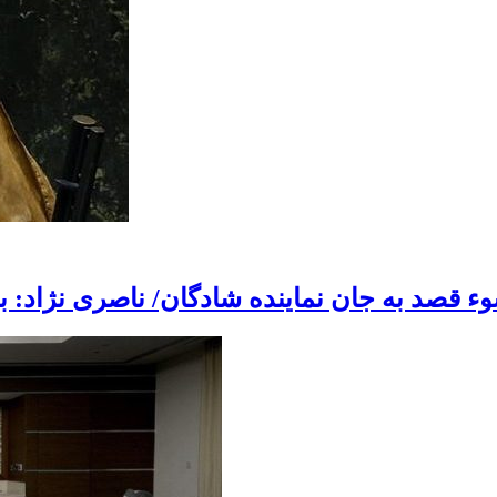
ء قصد به جان نماینده شادگان/ ناصری نژاد: