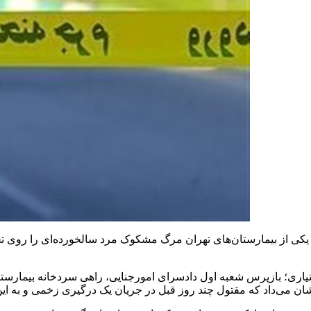
یاری؛ بازپرس شعبه اول دادسرای امورجنایی، راهی سردخانه بیمارستا