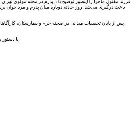
فرزند مقتول ماجرا را اینطور توضیح داد: پدرم در محله مولوی تهرا
باعث درگیری می‌شد‌. روز حادثه دوباره میان پدرم و مرد جوان بر
پس از پایان تحقیقات میدانی در صحنه جرم و بیمارستان، کارآگاها
با دستور بازپرس جنایی، جسد برای معاینات دقیق‌تر به پزشکی قانونی منتقل شد و تحقیقات جهت روشن شدن زوایای پنهان پرونده همچنان ادامه دارد.