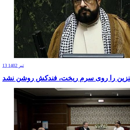
13 تیر 1402
 بنزین را روی سرم ریخت، فندکش روشن نشد