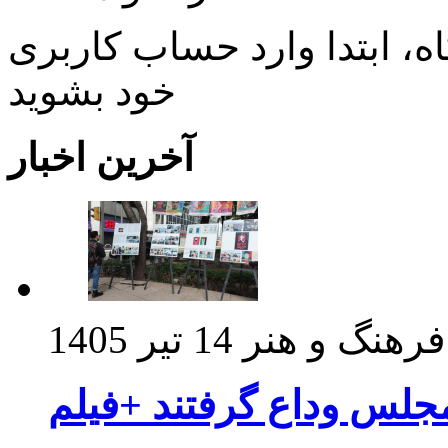
، ابتدا وارد حساب كاربری
خود بشويد
آخرین اخبار
فرهنگ و هنر
14 تیر 1405
مجلس وداع گرفتند +فیلم