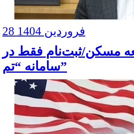
28 فروردین 1404
عه مسکن/ثبت‌نام فقط در
سامانه “تم”