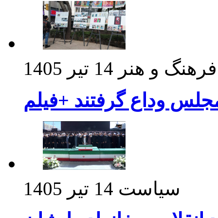
فرهنگ و هنر
14 تیر 1405
مجلس وداع گرفتند +فیلم
سیاست
14 تیر 1405