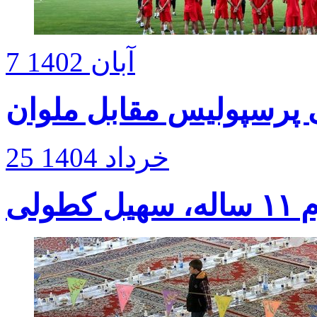
7 آبان 1402
 پرسپولیس مقابل ملوان
25 خرداد 1404
لی