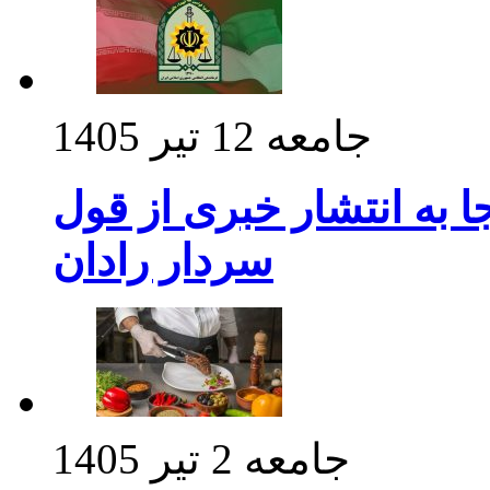
جامعه
12 تیر 1405
 به انتشار خبری از قول
سردار رادان
جامعه
2 تیر 1405