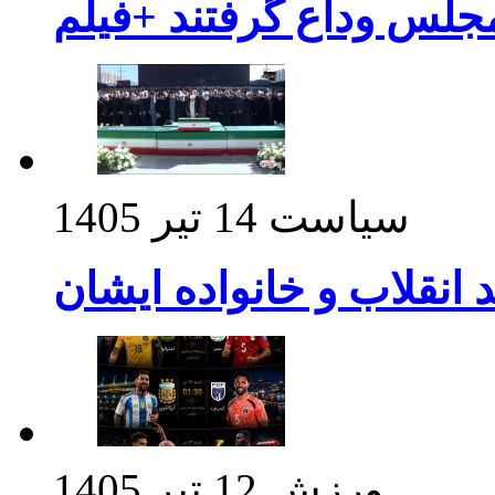
مجلس وداع گرفتند +فیلم
سیاست
14 تیر 1405
د انقلاب و خانواده ایشان
ورزش
12 تیر 1405