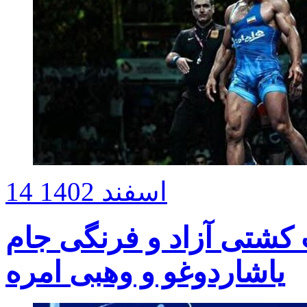
14 اسفند 1402
 کشتی آزاد و فرنگی جام
یاشاردوغو و وهبی امره